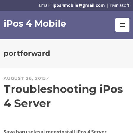
Skip
Email :
ipos4mobile@gmail.com
| Inviniasoft
to
content
iPos 4 Mobile
M
portforward
AUGUST 26, 2015
Troubleshooting iPos
4 Server
Saya baru selesai menginstall iPos 4 Server