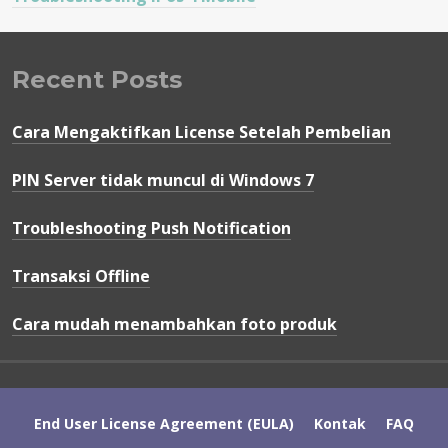
Recent Posts
Cara Mengaktifkan License Setelah Pembelian
PIN Server tidak muncul di Windows 7
Troubleshooting Push Notification
Transaksi Offline
Cara mudah menambahkan foto produk
810-403
|
70-412
|
070-341
|
70-462
|
70-410
|
210-260
|
ADM-201
|
70-488
|
70-488
|
CBAP
|
End User License Agreement (EULA)
Kontak
FAQ
810-403
|
SY0-401
|
CAS-002
|
300-115
|
640-875