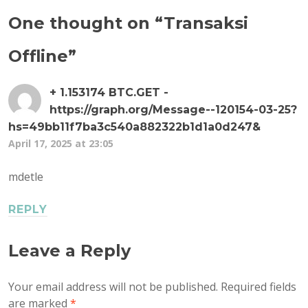
One thought on “
Transaksi
Offline
”
+ 1.153174 BTC.GET -
https://graph.org/Message--120154-03-25?
hs=49bb11f7ba3c540a882322b1d1a0d247&
April 17, 2025 at 23:05
mdetle
REPLY
Leave a Reply
Your email address will not be published.
Required fields
are marked
*