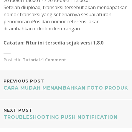
20160831130001 -> 2016-08-31 13:00:01
Setelah diupload, transaksi tersebut akan mendapatkan
nomor transaksi yang sebenarnya sesuai aturan
penomoran iPos dan nomor referensi akan
ditambahkan di kolom keterangan.
Catatan: Fitur ini tersedia sejak versi 1.8.0
Posted in
Tutorial
1 Comment
POST
PREVIOUS POST
CARA MUDAH MENAMBAHKAN FOTO PRODUK
NAVIGATION
NEXT POST
TROUBLESHOOTING PUSH NOTIFICATION